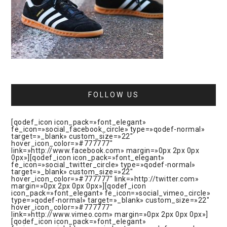
FOLLOW US
[qodef_icon icon_pack=»font_elegant»
fe_icon=»social_facebook_circle» type=»qodef-normal»
target=»_blank» custom_size=»22″
hover_icon_color=»#777777″
link=»http://www.facebook.com» margin=»0px 2px 0px
0px»][qodef_icon icon_pack=»font_elegant»
fe_icon=»social_twitter_circle» type=»qodef-normal»
target=»_blank» custom_size=»22″
hover_icon_color=»#777777″ link=»http://twitter.com»
margin=»0px 2px 0px 0px»][qodef_icon
icon_pack=»font_elegant» fe_icon=»social_vimeo_circle»
type=»qodef-normal» target=»_blank» custom_size=»22″
hover_icon_color=»#777777″
link=»http://www.vimeo.com» margin=»0px 2px 0px 0px»]
[qodef_icon icon_pack=»font_elegant»