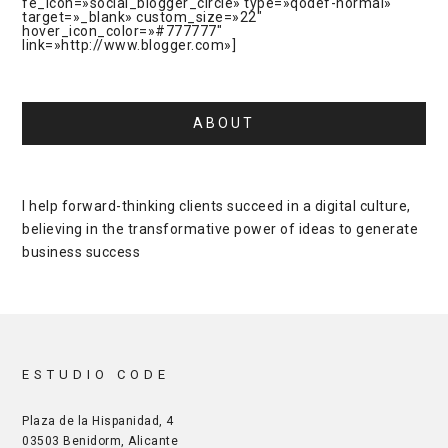
fe_icon=»social_blogger_circle» type=»qodef-normal»
target=»_blank» custom_size=»22″
hover_icon_color=»#777777″
link=»http://www.blogger.com»]
ABOUT
I help forward-thinking clients succeed in a digital culture,
believing in the transformative power of ideas to generate
business success
ESTUDIO CODE
Plaza de la Hispanidad, 4
03503 Benidorm, Alicante