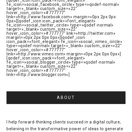
[qodef_icon icon_pack=»font_elegant»
fe_icon=»social_facebook_circle» type=»qodef-normal»
target=»_blank» custom_size=»22″
hover_icon_color=»#777777″
link=»http://www.facebook.com» margin=»0px 2px 0px
0px»][qodef_icon icon_pack=»font_elegant»
fe_icon=»social_twitter_circle» type=»qodef-normal»
target=»_blank» custom_size=»22″
hover_icon_color=»#777777″ link=»http://twitter.com»
margin=»0px 2px 0px 0px»][qodef_icon
icon_pack=»font_elegant» fe_icon=»social_vimeo_circle»
type=»qodef-normal» target=»_blank» custom_size=»22″
hover_icon_color=»#777777″
link=»http://www.vimeo.com» margin=»0px 2px 0px 0px»]
[qodef_icon icon_pack=»font_elegant»
fe_icon=»social_blogger_circle» type=»qodef-normal»
target=»_blank» custom_size=»22″
hover_icon_color=»#777777″
link=»http://www.blogger.com»]
ABOUT
I help forward-thinking clients succeed in a digital culture,
believing in the transformative power of ideas to generate