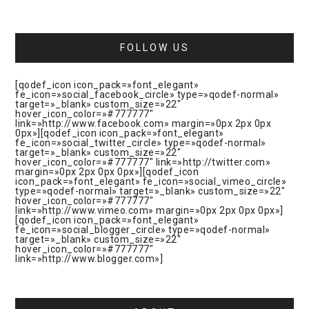
FOLLOW US
[qodef_icon icon_pack=»font_elegant»
fe_icon=»social_facebook_circle» type=»qodef-normal»
target=»_blank» custom_size=»22″
hover_icon_color=»#777777″
link=»http://www.facebook.com» margin=»0px 2px 0px
0px»][qodef_icon icon_pack=»font_elegant»
fe_icon=»social_twitter_circle» type=»qodef-normal»
target=»_blank» custom_size=»22″
hover_icon_color=»#777777″ link=»http://twitter.com»
margin=»0px 2px 0px 0px»][qodef_icon
icon_pack=»font_elegant» fe_icon=»social_vimeo_circle»
type=»qodef-normal» target=»_blank» custom_size=»22″
hover_icon_color=»#777777″
link=»http://www.vimeo.com» margin=»0px 2px 0px 0px»]
[qodef_icon icon_pack=»font_elegant»
fe_icon=»social_blogger_circle» type=»qodef-normal»
target=»_blank» custom_size=»22″
hover_icon_color=»#777777″
link=»http://www.blogger.com»]