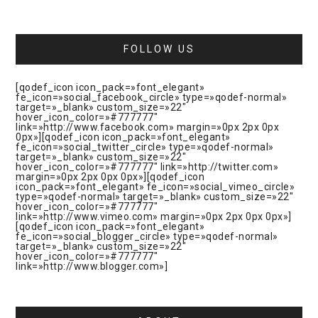
FOLLOW US
[qodef_icon icon_pack=»font_elegant»
fe_icon=»social_facebook_circle» type=»qodef-normal»
target=»_blank» custom_size=»22″
hover_icon_color=»#777777″
link=»http://www.facebook.com» margin=»0px 2px 0px
0px»][qodef_icon icon_pack=»font_elegant»
fe_icon=»social_twitter_circle» type=»qodef-normal»
target=»_blank» custom_size=»22″
hover_icon_color=»#777777″ link=»http://twitter.com»
margin=»0px 2px 0px 0px»][qodef_icon
icon_pack=»font_elegant» fe_icon=»social_vimeo_circle»
type=»qodef-normal» target=»_blank» custom_size=»22″
hover_icon_color=»#777777″
link=»http://www.vimeo.com» margin=»0px 2px 0px 0px»]
[qodef_icon icon_pack=»font_elegant»
fe_icon=»social_blogger_circle» type=»qodef-normal»
target=»_blank» custom_size=»22″
hover_icon_color=»#777777″
link=»http://www.blogger.com»]