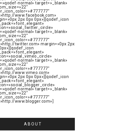
=»qodef-normal» target=»_blank»
tom_size=»22″
er_icon_color=»#777777″
=»http://www.facebook.com»
in=»0px 2px 0px 0px»][qodef_icon
_pack=»font_elegant»
con=»social_twitter_circle»
=»qodef-normal» target=»_blank»
tom_size=»22″
er_icon_color=»#777777″
=»http://twitter.com» margin=»0px 2px
0px»][qodef_icon
_pack=»font_elegant»
con=»social_vimeo_circle»
=»qodef-normal» target=»_blank»
tom_size=»22″
er_icon_color=»#777777″
=»http://www.vimeo.com»
in=»0px 2px 0px 0px»][qodef_icon
_pack=»font_elegant»
con=»social_blogger_circle»
=»qodef-normal» target=»_blank»
tom_size=»22″
er_icon_color=»#777777″
=»http://www.blogger.com»]
ABOUT