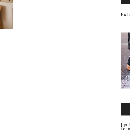
No h
[qod
fe_i