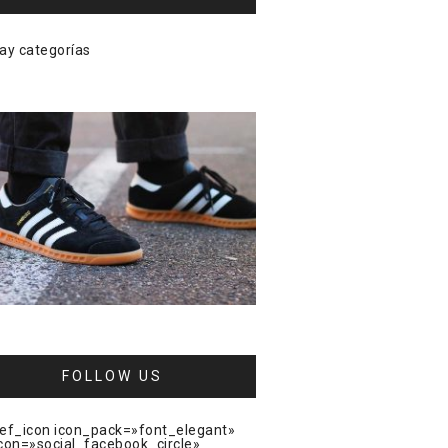
ay categorías
FOLLOW US
ef_icon icon_pack=»font_elegant»
con=»social_facebook_circle»