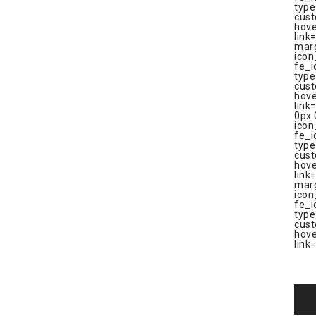
type
cus
hov
link
marg
icon
fe_i
type
cus
hov
link
0px 
icon
fe_i
type
cus
hov
link
marg
icon
fe_i
type
cus
hov
link